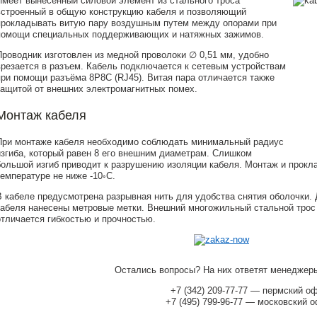
Имеет вынесенный силовой элемент из стального троса
встроенный в общую конструкцию кабеля и позволяющий
прокладывать витую пару воздушным путем между опорами при
помощи специальных поддерживающих и натяжных зажимов.
Проводник изготовлен из медной проволоки ∅ 0,51 мм, удобно
врезается в разъем. Кабель подключается к сетевым устройствам
при помощи разъёма 8P8C (RJ45). Витая пара отличается также
защитой от внешних электромагнитных помех.
Монтаж кабеля
При монтаже кабеля необходимо соблюдать минимальный радиус
изгиба, который равен 8 его внешним диаметрам. Слишком
большой изгиб приводит к разрушению изоляции кабеля. Монтаж и прокл
температуре не ниже -10◦С.
В кабеле предусмотрена разрывная нить для удобства снятия оболочки.
кабеля нанесены метровые метки. Внешний многожильный стальной трос
отличается гибкостью и прочностью.
Остались вопросы? На них ответят менеджер
+7 (342) 209-77-77 — пермский о
+7 (495) 799-96-77 — московский 