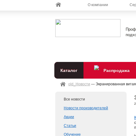
О компании
Сер
Проф
подхо
Каталог
Распродажа
old_Новости
— Экранированная витая 
Все новости
2
Новости производителей
Акции
Статьи
Обучение