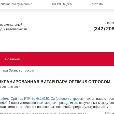
висное обслуживание
ONLINE-видео
Контакты
Выбери
ессиональный
(342) 20
д к безопасности
Новинки
пара Optimus с тросом
ЭКРАНИРОВАННАЯ ВИТАЯ ПАРА OPTIMUS С ТРОСОМ
4 АПРЕЛЯ 2017
Кабель Optimus FTP-5e 4x2x0.51 Cu (outdoor) с тросом
- витая пара с тр
собой 4 пары изолированных медных проводников, скрученных между соб
полиэтилена, стойкого к внешней агрессивной среде и ультрафиолету.