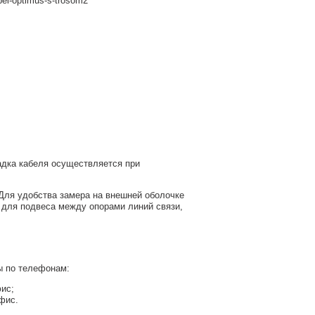
адка кабеля осуществляется при
 Для удобства замера на внешней оболочке
 для подвеса между опорами линий связи,
ы по телефонам:
фис;
офис.