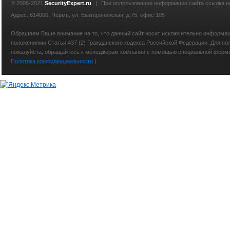
© 2006-2021
SecurityExpert.ru
|
При использовании информации сайта ссылка 
Адрес: 614000, Пермь, ул. Екатерининская, д.75, офис 105
Обращаем Ваше внимание на то, что данный сайт носит исключительно информаци
положениями Статьи 437 (2) Гражданского кодекса Российской Федерации. Для по
пожалуйста, обращайтесь к менеджерам компании с помощью специальной формы св
Политика конфиденциальности
|