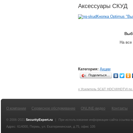
Аксессуары СКУД
Кнопка Optimus "Вы
Выб
На все
Категория:
Акции
Поделиться…
« Усилитель SC&T HDCVI/HDTVI по
О компании
Сервисное обслуживание
ONLINE-видео
Контакты
© 2006-2021
SecurityExpert.ru
|
При использовании информации сайта ссылка 
Адрес: 614000, Пермь, ул. Екатерининская, д.75, офис 105