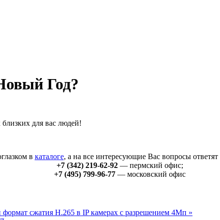
 Новый Год?
 близких для вас людей!
оглазком в
каталоге
, а на все интересующие Вас вопросы ответя
+7 (342) 219-62-92
— пермский офис;
+7 (495) 799-96-77
— московский офис
формат сжатия H.265 в IP камерах с разрешением 4Мп »