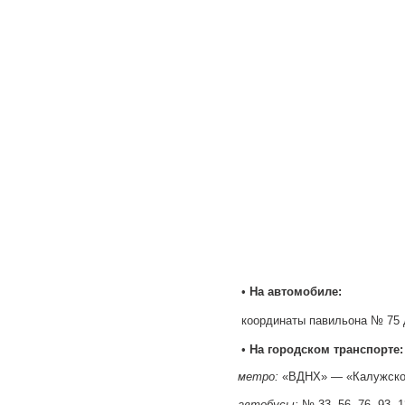
•
На автомобиле:
координаты павильона № 75 д
•
На городском транспорте:
метро:
«ВДНХ» — «Калужско-Р
автобусы:
№ 33, 56, 76, 93, 1