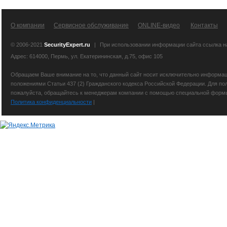
О компании
Сервисное обслуживание
ONLINE-видео
Контакты
© 2006-2021
SecurityExpert.ru
|
При использовании информации сайта ссылка 
Адрес: 614000, Пермь, ул. Екатерининская, д.75, офис 105
Обращаем Ваше внимание на то, что данный сайт носит исключительно информаци
положениями Статьи 437 (2) Гражданского кодекса Российской Федерации. Для по
пожалуйста, обращайтесь к менеджерам компании с помощью специальной формы св
Политика конфиденциальности
|