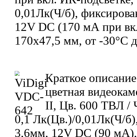
0,01Лк(Ч/б), фиксирова
12V DC (170 мА при вкл
170x47,5 мм, от -30°С 
Краткое описани
цветная видеокам
II, Цв. 600 ТВЛ /
0,1 Лк(Цв.)/0,01Лк(Ч/б
3,6мм, 12V DC (90 мА),