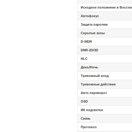
Исходное положение и Восста
Автофокус
Защита
паролем
Скрытые зоны
D
-WDR
D
NR
-2
D/
3
D
H
LC
День/Ночь
Тревожный вход
Тревожные действия
Авто переворот
OSD
ИК подсветка
Связь
Протокол