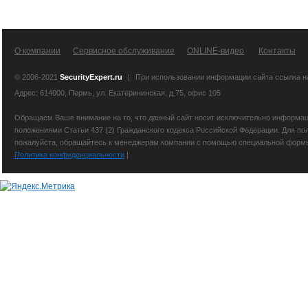
О компании
Сервисное обслуживание
ONLINE-видео
Контакты
© 2006-2021
SecurityExpert.ru
|
При использовании информации сайта ссылка 
Адрес: 614000, Пермь, ул. Екатерининская, д.75, офис 105
Обращаем Ваше внимание на то, что данный сайт носит исключительно информаци
положениями Статьи 437 (2) Гражданского кодекса Российской Федерации. Для по
пожалуйста, обращайтесь к менеджерам компании с помощью специальной формы св
Политика конфиденциальности
|