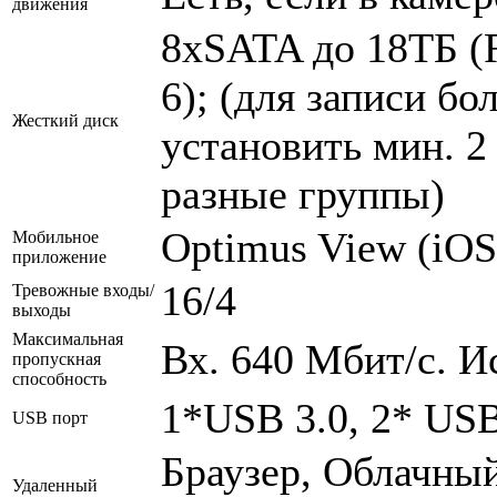
движения
8хSATA до 18ТБ (
6); (для записи б
Жесткий диск
установить мин. 2
разные группы)
Optimus View (iOS
Мобильное
приложение
16/4
Тревожные входы/
выходы
Максимальная
Вх. 640 Мбит/с. И
пропускная
способность
1*USB 3.0, 2* USB
USB порт
Браузер, Облачный
Удаленный