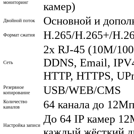
мониторинг
камер)
Основной и допол
Двойной поток
H.265/H.265+/H.2
Формат сжатия
2x RJ-45 (10M/10
DDNS, Email, IPV4
Сеть
HTTP, HTTPS, UP
USB/WEB/CMS
Резервное
копирование
64 канала до 12М
Количество
каналов
До 64 IP камер 12
Настройка записи
каждый жёсткий д