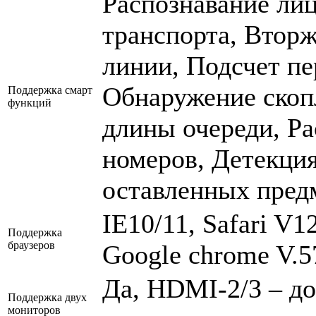
Распознавание ли
транспорта, Вторж
линии, Подсчет пе
Обнаружение скоп
Поддержка смарт
функций
длины очереди, Р
номеров, Детекция
оставленных пред
IE10/11, Safari V1
Поддержка
браузеров
Google chrome V.5
Да, HDMI-2/3 – до
Поддержка двух
мониторов