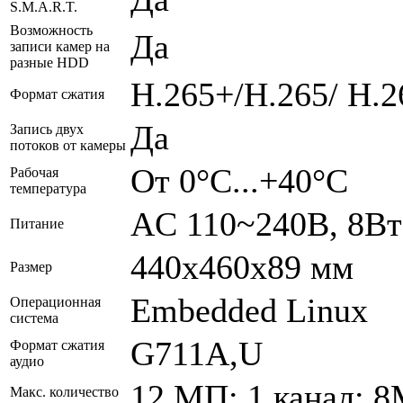
S.M.A.R.T.
Возможность
Да
записи камер на
разные HDD
H.265+/H.265/ H.2
Формат сжатия
Да
Запись двух
потоков от камеры
От 0°С...+40°С
Рабочая
температура
AC 110~240В, 8Вт
Питание
440х460х89 мм
Размер
Embedded Linux
Операционная
система
G711A,U
Формат сжатия
аудио
12 МП: 1 канал; 8
Макс. количество