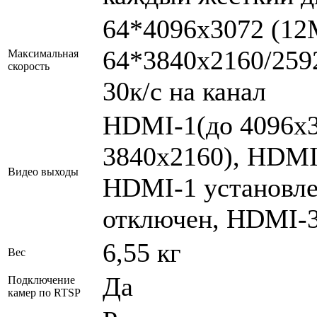
64*4096x3072 (12М
64*3840х2160/259
Максимальная
скорость
30к/с на канал
HDMI-1(до 4096х3
3840х2160), HDMI-
Видео выходы
HDMI-1 установле
отключен, HDMI-3
6,55 кг
Вес
Да
Подключение
камер по RTSP