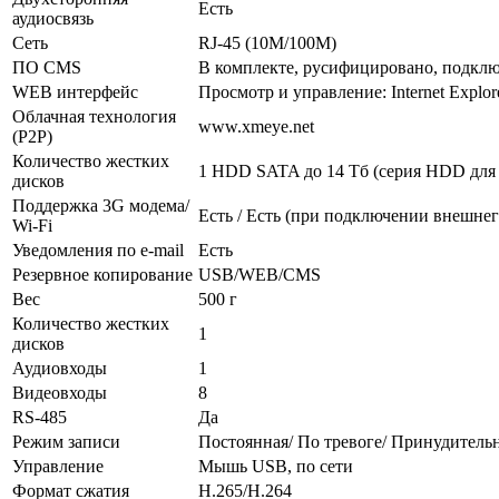
Есть
аудиосвязь
Сеть
RJ-45 (10M/100М)
ПО CMS
В комплекте, русифицировано, подклю
WEB интерфейс
Просмотр и управление: Internet Explore
Облачная технология
www.xmeye.net
(P2P)
Количество жестких
1 HDD SATA до 14 Тб (серия HDD для 
дисков
Поддержка 3G модема/
Есть / Есть (при подключении внешнег
Wi-Fi
Уведомления по e-mail
Есть
Резервное копирование
USB/WEB/CMS
Вес
500 г
Количество жестких
1
дисков
Аудиовходы
1
Видеовходы
8
RS-485
Да
Режим записи
Постоянная/ По тревоге/ Принудитель
Управление
Мышь USB, по сети
Формат сжатия
H.265/H.264