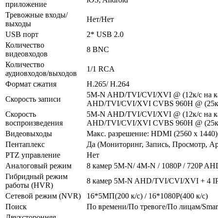
приложение
Тревожные входы/
Нет/Нет
выходы
USB порт
2* USB 2.0
Количество
8 BNC
видеовходов
Количество
1/1 RCA
аудиовходов/выходов
Формат сжатия
H.265/ H.264
5M-N AHD/TVI/CVI/XVI @ (12к/с на ка
Скорость записи
AHD/TVI/CVI/XVI CVBS 960Н @ (25к/
Скорость
5M-N AHD/TVI/CVI/XVI @ (12к/с на ка
воспроизведения
AHD/TVI/CVI/XVI CVBS 960Н @ (25к/
Видеовыходы
Макс. разрешение: HDMI (2560 x 1440
Пентаплекс
Да (Мониторинг, Запись, Просмотр, А
PTZ управление
Нет
Аналоговый режим
8 камер 5M-N/ 4M-N / 1080P / 720P A
Гибридный режим
8 камер 5M-N AHD/TVI/CVI/XVI + 4 I
работы (HVR)
Сетевой режим (NVR)
16*5МП(200 к/с) / 16*1080P(400 к/с)
Поиск
По времени/По тревоге/По лицам/Smar
Двухсторонняя