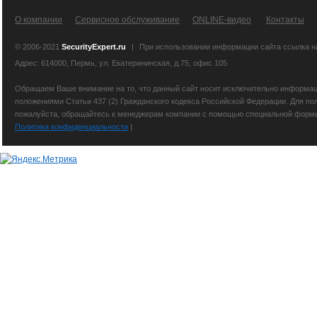
О компании
Сервисное обслуживание
ONLINE-видео
Контакты
© 2006-2021
SecurityExpert.ru
|
При использовании информации сайта ссылка 
Адрес: 614000, Пермь, ул. Екатерининская, д.75, офис 105
Обращаем Ваше внимание на то, что данный сайт носит исключительно информаци
положениями Статьи 437 (2) Гражданского кодекса Российской Федерации. Для по
пожалуйста, обращайтесь к менеджерам компании с помощью специальной формы св
Политика конфиденциальности
|