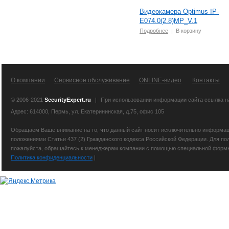
Видеокамера Optimus IP-
E074.0(2.8)MP_V.1
Подробнее
|
В корзину
О компании
Сервисное обслуживание
ONLINE-видео
Контакты
© 2006-2021
SecurityExpert.ru
|
При использовании информации сайта ссылка 
Адрес: 614000, Пермь, ул. Екатерининская, д.75, офис 105
Обращаем Ваше внимание на то, что данный сайт носит исключительно информаци
положениями Статьи 437 (2) Гражданского кодекса Российской Федерации. Для по
пожалуйста, обращайтесь к менеджерам компании с помощью специальной формы св
Политика конфиденциальности
|