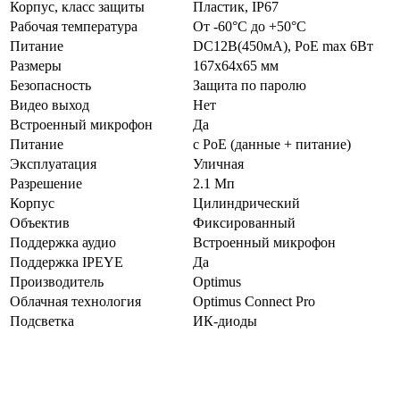
Корпус, класс защиты
Пластик, IP67
Рабочая температура
От -60°С до +50°С
Питание
DC12В(450мА), PoE max 6Вт
Размеры
167х64х65 мм
Безопасность
Защита по паролю
Видео выход
Нет
Встроенный микрофон
Да
Питание
с PoE (данные + питание)
Эксплуатация
Уличная
Разрешение
2.1 Мп
Корпус
Цилиндрический
Объектив
Фиксированный
Поддержка аудио
Встроенный микрофон
Поддержка IPEYE
Да
Производитель
Optimus
Облачная технология
Optimus Connect Pro
Подсветка
ИК-диоды