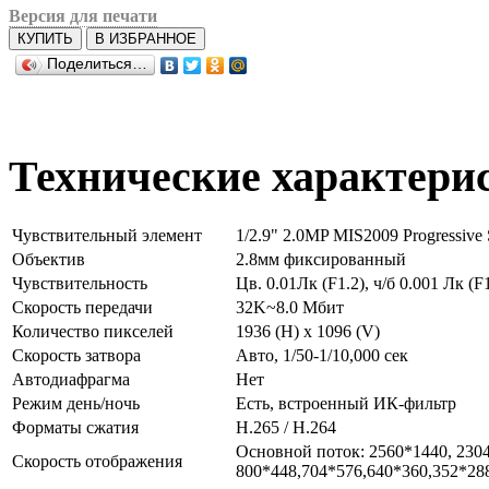
Версия для печати
КУПИТЬ
В ИЗБРАННОЕ
Поделиться…
Технические характери
Чувствительный элемент
1/2.9" 2.0MP MIS2009 Progressiv
Объектив
2.8мм фиксированный
Чувствительность
Цв. 0.01Лк (F1.2), ч/б 0.001 Лк (F
Скорость передачи
32K~8.0 Мбит
Количество пикселей
1936 (H) x 1096 (V)
Скорость затвора
Авто, 1/50-1/10,000 сек
Автодиафрагма
Нет
Режим день/ночь
Есть, встроенный ИК-фильтр
Форматы сжатия
H.265 / H.264
Основной поток: 2560*1440, 230
Скорость отображения
800*448,704*576,640*360,352*28