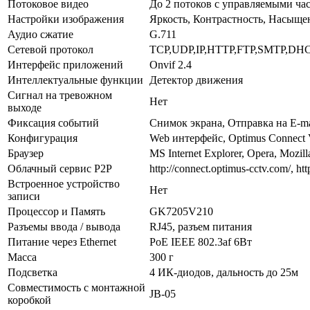
Потоковое видео
До 2 потоков с управляемыми ча
Настройки изображения
Яркость, Контрастность, Насыщ
Аудио сжатие
G.711
Сетевой протокол
TCP,UDP,IP,HTTP,FTP,SMTP,DHC
Интерфейс приложений
Onvif 2.4
Интеллектуальные функции
Детектор движения
Сигнал на тревожном
Нет
выходе
Фиксация событий
Снимок экрана, Отправка на E-ma
Конфигурация
Web интерфейс, Optimus Connec
Браузер
MS Internet Explorer, Opera, Mozill
Облачный сервис P2P
http://connect.optimus-cctv.com/, htt
Встроенное устройство
Нет
записи
Процессор и Память
GK7205V210
Разъемы ввода / вывода
RJ45, разъем питания
Питание через Ethernet
PoE IEEE 802.3af 6Вт
Масса
300 г
Подсветка
4 ИК-диодов, дальность до 25м
Совместимость с монтажной
JB-05
коробкой