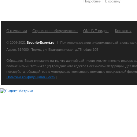
Подробнее
|
В корзину
О компании
Сервисное обслуживание
ONLINE-видео
Контакты
© 2006-2021
SecurityExpert.ru
|
При использовании информации сайта ссылка 
Адрес: 614000, Пермь, ул. Екатерининская, д.75, офис 105
Обращаем Ваше внимание на то, что данный сайт носит исключительно информаци
положениями Статьи 437 (2) Гражданского кодекса Российской Федерации. Для по
пожалуйста, обращайтесь к менеджерам компании с помощью специальной формы св
Политика конфиденциальности
|