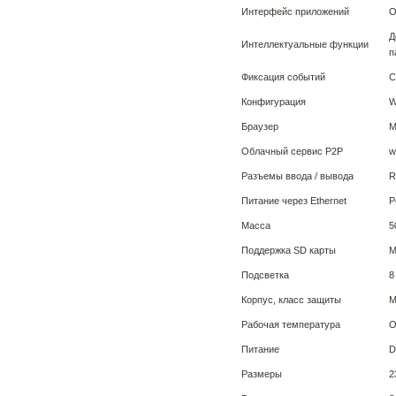
Интерфейс приложений
O
Д
Интеллектуальные функции
п
Фиксация событий
С
Конфигурация
W
Браузер
M
Облачный сервис P2P
w
Разъемы ввода / вывода
R
Питание через Ethernet
P
Масса
5
Поддержка SD карты
M
Подсветка
8
Корпус, класс защиты
М
Рабочая температура
О
Питание
D
Размеры
2