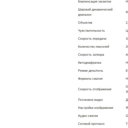
Компенсация засветки
H
Широкий динамический
W
диапазон
Объектив
2
Чувствительность
Ц
Скорость передачи
3
Количество пикселей
2
Скорость затвора
А
Автодиафрагма
Н
Режим день/ночь
Е
Форматы сжатия
H
О
Скорость отображения
3
Потоковое видео
Д
Настройки изображения
Я
Аудио сжатие
G
Сетевой протокол
T