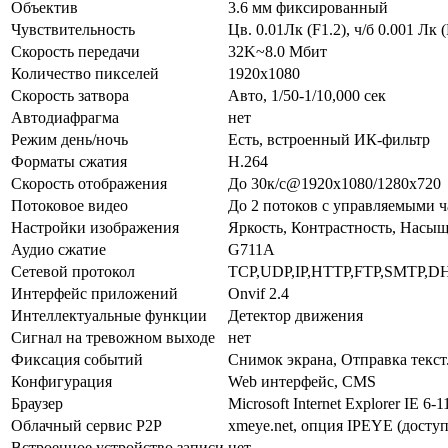
Объектив
3.6 мм фиксированный
Чувствительность
Цв. 0.01Лк (F1.2), ч/б 0.001 Лк
Скорость передачи
32K~8.0 Мбит
Количество пикселей
1920х1080
Скорость затвора
Авто, 1/50-1/10,000 сек
Автодиафрагма
нет
Режим день/ночь
Есть, встроенный ИК-фильтр
Форматы сжатия
H.264
Скорость отображения
До 30к/с@1920х1080/1280х720
Потоковое видео
До 2 потоков с управляемыми 
Настройки изображения
Яркость, Контрастность, Насы
Аудио сжатие
G711A
Сетевой протокол
TCP,UDP,IP,HTTP,FTP,SMTP,D
Интерфейс приложений
Onvif 2.4
Интеллектуальные функции
Детектор движения
Сигнал на тревожном выходе
нет
Фиксация событий
Снимок экрана, Отправка текст.
Конфигурация
Web интерфейс, CMS
Браузер
Microsoft Internet Explorer IE 6
Облачный сервис P2P
xmeye.net, опция IPEYE (дост
Встроенное устройство записи
нет