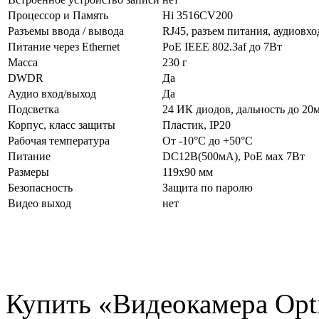
Процессор и Память
Hi 3516CV200
Разъемы ввода / вывода
RJ45, разъем питания, аудиовх
Питание через Ethernet
PoE IEEE 802.3af до 7Вт
Масса
230 г
DWDR
Да
Аудио вход/выход
Да
Подсветка
24 ИК диодов, дальность до 20
Корпус, класс защиты
Пластик, IP20
Рабочая температура
От -10°С до +50°С
Питание
DC12В(500мА), PoE мах 7Вт
Размеры
119х90 мм
Безопасность
Защита по паролю
Видео выход
нет
Купить «Видеокамера Opt