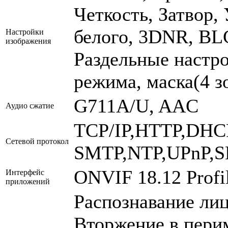
Четкость, Затвор,
белого, 3DNR, BL
Настройки
изображения
Раздельные настро
режима, маска(4 з
G711A/U, AAC
Аудио сжатие
TCP/IP,HTTP,DH
Сетевой протокол
SMTP,NTP,UPnP,
ONVIF 18.12 Profi
Интерфейс
приложений
Распознавание лиц
Вторжение в пери