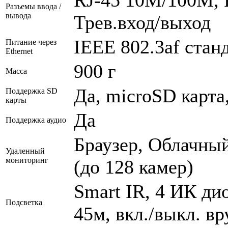
Разъемы ввода /
вывода
Трев.вход/выход
IEEE 802.3af стан
Питание через
Ethernet
900 г
Масса
Да, microSD карта
Поддержка SD
карты
Да
Поддержка аудио
Браузер, Облачны
Удаленный
мониторинг
(до 128 камер)
Smart IR, 4 ИК дио
Подсветка
45м, вкл./выкл. в