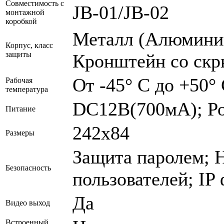
Совместимость с
JB-01/JB-02
монтажной
коробкой
Металл (Алюминий
Корпус, класс
защиты
Кронштейн со скр
От -45° С до +50°
Рабочая
температура
DC12В(700мА); Р
Питание
242х84
Размеры
Защита паролем; 
Безопасность
пользователей; IP
Да
Видео выход
Встроенный