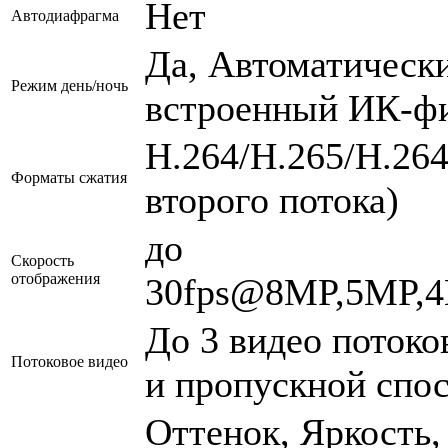
Нет
Автодиафрагма
Да, Автоматическ
Режим день/ночь
встроенный ИК-ф
Н.264/H.265/Н.2
Форматы сжатия
второго потока)
до
Скорость
отображения
30fps@8MP,5MP,4
До 3 видео потоко
Потоковое видео
и пропускной спо
Оттенок, Яркость