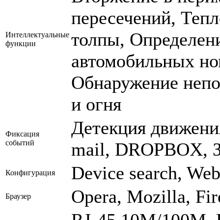
пересечений, Тепл
толпы, Определен
Интеллектуальные
функции
автомобильных ном
Обнаружение непо
и огня
Детекция движения
Фиксация
событий
mail, DROPBOX, З
Device search, We
Конфигурация
Opera, Mozilla, Fir
Браузер
RJ-45 10M/100M, Р