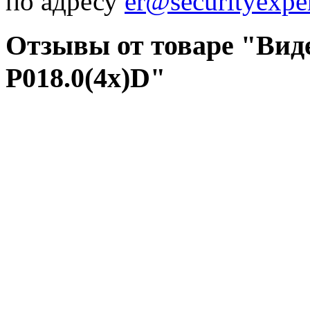
по адресу
er@securityexper
Отзывы от товаре "Виде
P018.0(4x)D"