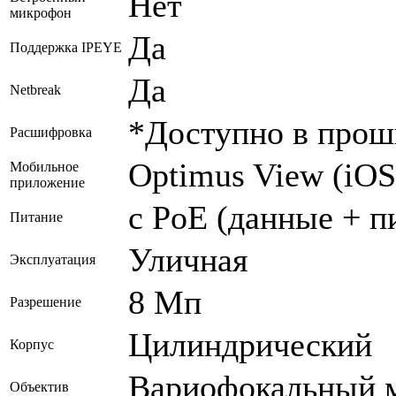
Нет
микрофон
Да
Поддержка IPEYE
Да
Netbreak
*Доступно в проши
Расшифровка
Optimus View (iOS
Мобильное
приложение
с PoE (данные + п
Питание
Уличная
Эксплуатация
8 Мп
Разрешение
Цилиндрический
Корпус
Вариофокальный 
Объектив