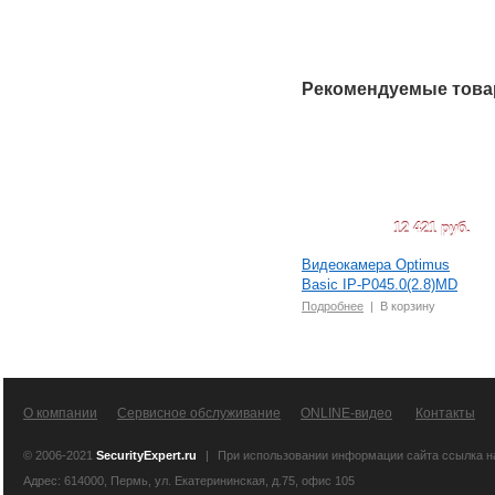
Рекомендуемые тов
12 421 руб.
Видеокамера Optimus
Basic IP-P045.0(2.8)MD
Подробнее
|
В корзину
О компании
Сервисное обслуживание
ONLINE-видео
Контакты
© 2006-2021
SecurityExpert.ru
|
При использовании информации сайта ссылка 
Адрес: 614000, Пермь, ул. Екатерининская, д.75, офис 105