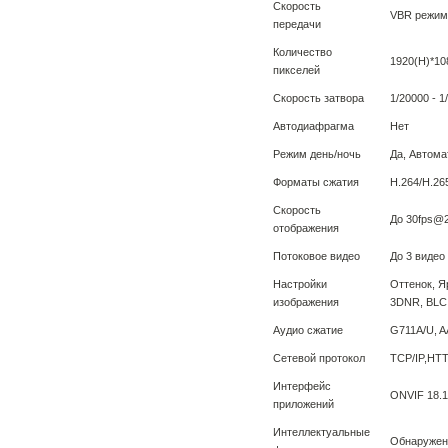
Скорость
VBR режим:
передачи
Количество
1920(H)*10
пикселей
Скорость затвора
1/20000 - 1
Автодиафрагма
Нет
Режим день/ночь
Да, Автома
Форматы сжатия
Н.264/H.26
Скорость
До 30fps@
отображения
Потоковое видео
До 3 видео
Настройки
Оттенок, Я
изображения
3DNR, BLC,
Аудио сжатие
G711A/U, 
Сетевой протокол
TCP/IP,HT
Интерфейс
ONVIF 18.12
приложений
Интеллектуальные
Обнаружени