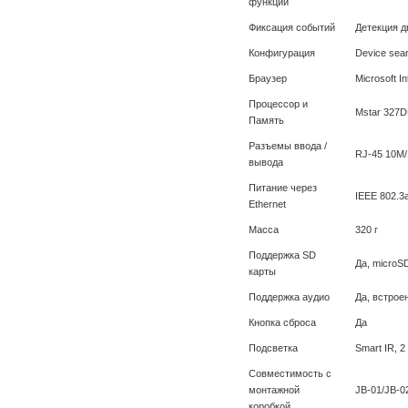
функции
Фиксация событий
Детекция д
Конфигурация
Device sea
Браузер
Microsoft In
Процессор и
Mstar 327
Память
Разъемы ввода /
RJ-45 10M/
вывода
Питание через
IEEE 802.3
Ethernet
Масса
320 г
Поддержка SD
Да, microS
карты
Поддержка аудио
Да, встро
Кнопка сброса
Да
Подсветка
Smart IR, 
Совместимость с
монтажной
JB-01/JB-0
коробкой