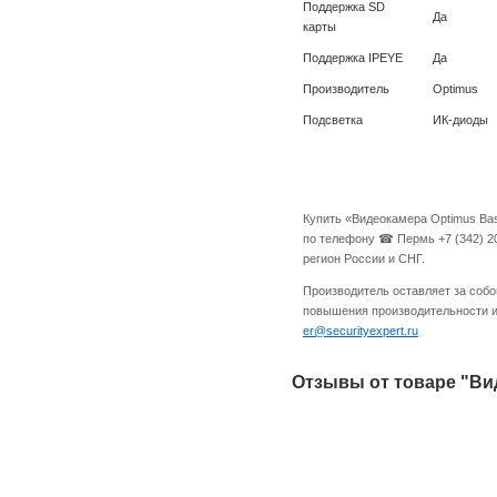
Поддержка SD
Да
карты
Поддержка IPEYE
Да
Производитель
Optimus
Подсветка
ИК-диоды
Купить «Видеокамера Optimus Bas
по телефону ☎ Пермь +7 (342) 20
регион России и СНГ.
Производитель оставляет за собо
повышения производительности и 
er@securityexpert.ru
Отзывы от товаре "Вид