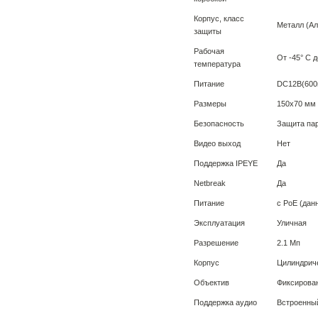
Корпус, класс
Металл (Ал
защиты
Рабочая
От -45° С д
температура
Питание
DC12В(600м
Размеры
150x70 мм
Безопасность
Защита пар
Видео выход
Нет
Поддержка IPEYE
Да
Netbreak
Да
Питание
с PoE (дан
Эксплуатация
Уличная
Разрешение
2.1 Мп
Корпус
Цилиндрич
Объектив
Фиксирова
Поддержка аудио
Встроенны