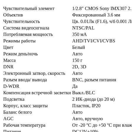
Чувствительный элемент
1/2.8" CMOS Sony IMX307 2
Объектив
Фиксированный 3.6 мм
Чувствительность
Цв. 0.01Лк (F1.6), ч/б 0.001 
Система видеосигнала
NTSC/PAL
Потребляемая мощность
350 мА
Режимы работы
AHD/TVI/CVI/CVBS
Цвет
Белый
Режим день/ночь
Авто
Масса
150 г
DNR
2D, 3D
Электронный затвор, скорость
Авто
Разъем ввода/ вывода
BNC, разъем питания
D-WDR
Да
Компенсация встречной засветки
Выкл./BLC
Подсветка
2 ИК-диода (до 20 м)
Корпус, класс защиты
Пластик, IP20
Баланс белого
Авто
AGC
Авто, вручную
Рабочая температура
От -20 °С до +50 °С при влаж
Питание
DC12V±10%