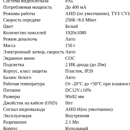
Система видеосигнала
PAL
Потребляемая мощность
До 400 мА
Режимы работы
AHD (по умолчанию), TVI/ CV
Скорость передачи
256K~8.0 Мбит
Цвет
Белый
Количество пикселей
1920x1080
Режим день/ночь
Авто
Масса
150 г
Электронный затвор, скорость
Авто
Экранное меню
СОС
Подсветка
2 ИК-диода (до 20м)
Корпус, класс защиты
Пластик, IP20
Баланс белого
Авто
Рабочая температура
От -20°С до +50°С при влажност
Питание
DC12V±10%
Размеры
90x82 мм
Джойстик на кабеле (OSD)
Нет
Сигнал видеовыхода
AHD-H(по умолчанию)
Эксплуатация
Внутренняя
Разрешение
2.1 Мп
Корпус
Купольный