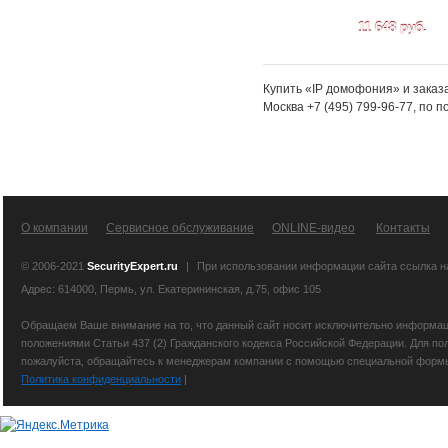
11 648 руб.
Купить «IP домофония» и заказ
Москва +7 (495) 799-96-77, по 
О компании
Сервисное обслуживание
ONLINE-видео
Контакты
© 2006-2021
SecurityExpert.ru
|
При использовании информации сайта ссылка 
Адрес: 614000, Пермь, ул. Екатерининская, д.75, офис 105
Обращаем Ваше внимание на то, что данный сайт носит исключительно информаци
положениями Статьи 437 (2) Гражданского кодекса Российской Федерации. Для по
пожалуйста, обращайтесь к менеджерам компании с помощью специальной формы св
Политика конфиденциальности
|