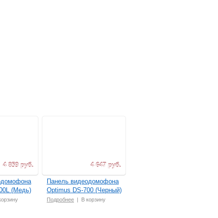
4 859 руб.
4 647 руб.
4 647 руб.
одомофона
Панель видеодомофона
Панель видеодомофона
00L (Медь)
Optimus DS-700 (Черный)
Optimus DS-700 (Серебро)
корзину
Подробнее
|
В корзину
Подробнее
|
В корзину