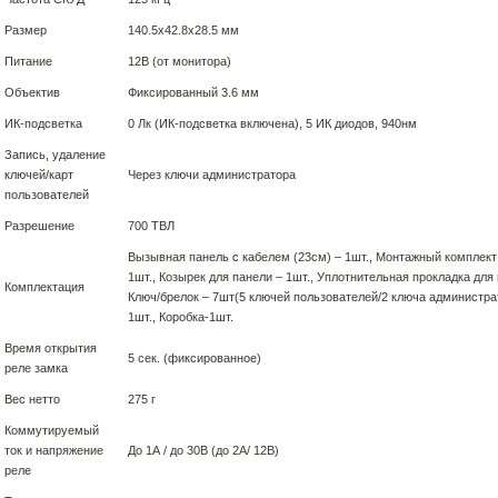
Размер
140.5х42.8х28.5 мм
Питание
12В (от монитора)
Объектив
Фиксированный 3.6 мм
ИК-подсветка
0 Лк (ИК-подсветка включена), 5 ИК диодов, 940нм
Запись, удаление
ключей/карт
Через ключи администратора
пользователей
Разрешение
700 ТВЛ
Вызывная панель с кабелем (23см) – 1шт., Монтажный комплект 
1шт., Козырек для панели – 1шт., Уплотнительная прокладка для
Комплектация
Ключ/брелок – 7шт(5 ключей пользователей/2 ключа администра
1шт., Коробка-1шт.
Время открытия
5 сек. (фиксированное)
реле замка
Вес нетто
275 г
Коммутируемый
ток и напряжение
До 1А / до 30В (до 2А/ 12В)
реле