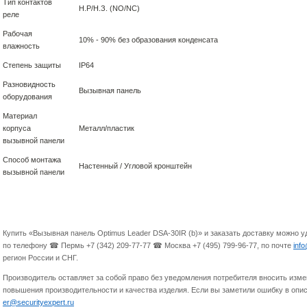
Тип контактов
Н.Р/Н.З. (NO/NC)
реле
Рабочая
10% - 90% без образования конденсата
влажность
Степень защиты
IP64
Разновидность
Вызывная панель
оборудования
Материал
корпуса
Металл/пластик
вызывной панели
Способ монтажа
Настенный / Угловой кронштейн
вызывной панели
Купить «Вызывная панель Optimus Leader DSA-30IR (b)» и заказать доставку можно 
по телефону ☎ Пермь +7 (342) 209-77-77 ☎ Москва +7 (495) 799-96-77, по почте
inf
регион России и СНГ.
Производитель оставляет за собой право без уведомления потребителя вносить изме
повышения производительности и качества изделия. Если вы заметили ошибку в опис
er@securityexpert.ru