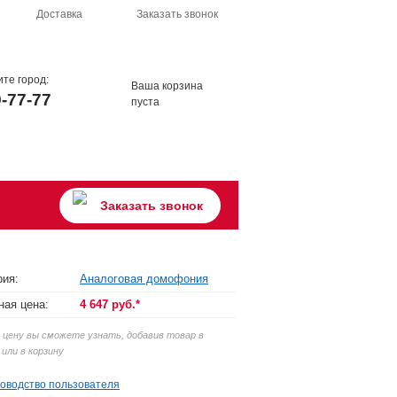
Доставка
Заказать звонок
те город:
Ваша корзина
9-77-77
пуста
Заказать звонок
рия:
Аналоговая домофония
ная цена:
4 647 руб.*
цену вы сможете узнать, добавив товар в
 или в корзину
ководство пользователя