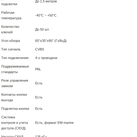
До 1.5 метров
подсветки
Рабочая
-40°C ~ +50°C
температура
Количество
До 50 шт.
ключей
Угол обзора
65°х35°х80° (ГxВxД)
Тип сигнала
CVBS
Тип подключения
4-х проводное
Поддерживаемые
PAL
стандарты
Реле управления
Есть
замком
Контакты кнопки
Есть
выхода
Подсветка кнопки
Есть
Система
контроля и учета
Есть, формат EM-marine
доступа (СКУД)
Частота СКУД
125 кГц