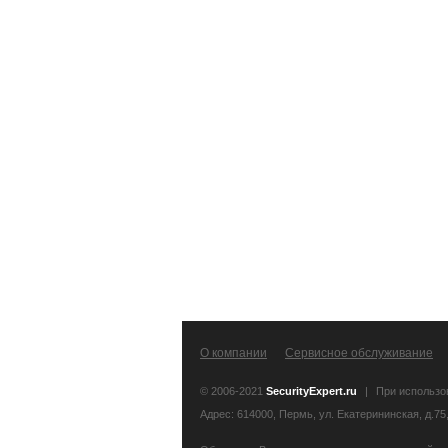
О компании
Сервисное обслуживание
© 2006-2021
SecurityExpert.ru
|
При использо
Адрес: 614000, Пермь, ул. Екатерининская, д.75