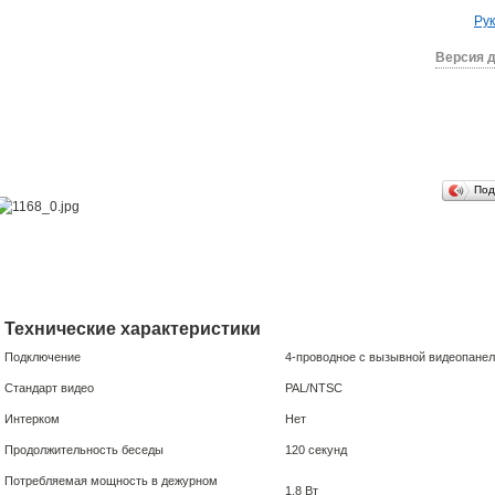
Рук
Версия д
Под
Технические характеристики
Подключение
4-проводное с вызывной видеопане
Стандарт видео
PAL/NTSC
Интерком
Нет
Продолжительность беседы
120 секунд
Потребляемая мощность в дежурном
1,8 Вт