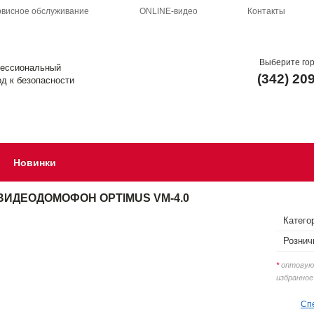
висное обслуживание
ONLINE-видео
Контакты
Выберите го
ессиональный
(342) 20
д к безопасности
Новинки
ВИДЕОДОМОФОН OPTIMUS VM-4.0
Катего
Рознич
*
оптовую 
избранное
Сп