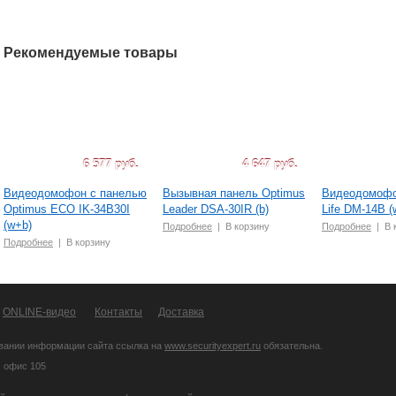
Рекомендуемые товары
6 577 руб.
4 647 руб.
Видеодомофон с панелью
Вызывная панель Optimus
Видеодомофо
Optimus ECO IK-34B30I
Leader DSA-30IR (b)
Life DM-14B (
(w+b)
Подробнее
|
В корзину
Подробнее
|
В 
Подробнее
|
В корзину
ONLINE-видео
Контакты
Доставка
вании информации сайта ссылка на
www.securityexpert.ru
обязательна.
, офис 105