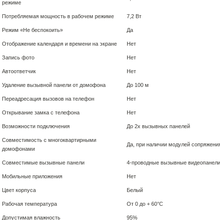
режиме
Потребляемая мощность в рабочем режиме
7,2 Вт
Режим «Не беспокоить»
Да
Отображение календаря и времени на экране
Нет
Запись фото
Нет
Автоответчик
Нет
Удаление вызывной панели от домофона
До 100 м
Переадресация вызовов на телефон
Нет
Открывание замка с телефона
Нет
Возможности подключения
До 2х вызывных панелей
Совместимость с многоквартирными
Да, при наличии модулей сопряжен
домофонами
Совместимые вызывные панели
4-проводные вызывные видеопанел
Мобильные приложения
Нет
Цвет корпуса
Белый
Рабочая температура
От 0 до + 60°С
Допустимая влажность
95%