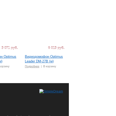
5 071 руб.
6 015 руб.
4 859 руб.
н Optimus
Видеодомофон Optimus
Панель видеодомофона
w)
Leader DM-27B (w)
Optimus DS-700L (Черный)
корзину
Подробнее
|
В корзину
Подробнее
|
В корзину