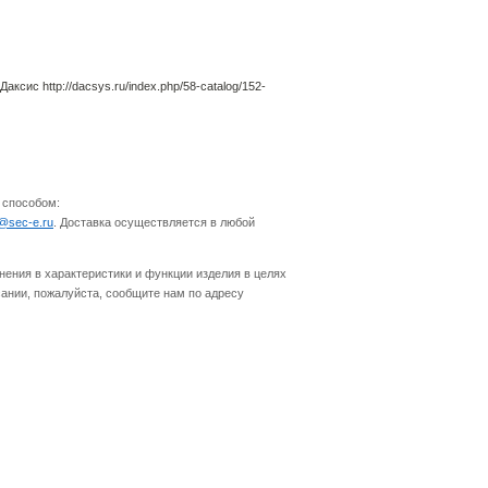
сис http://dacsys.ru/index.php/58-catalog/152-
 способом:
o@sec-e.ru
. Доставка осуществляется в любой
нения в характеристики и функции изделия в целях
ании, пожалуйста, сообщите нам по адресу