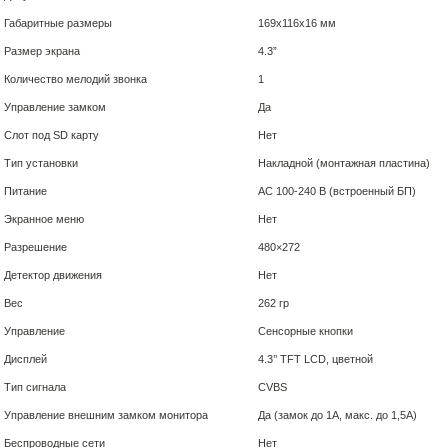
Габаритные размеры
169x116x16 мм
Размер экрана
4.3”
Количество мелодий звонка
1
Управление замком
Да
Слот под SD карту
Нет
Тип установки
Накладной (монтажная пластина)
Питание
АС 100-240 В (встроенный БП)
Экранное меню
Нет
Разрешение
480×272
Детектор движения
Нет
Вес
262 гр
Управление
Сенсорные кнопки
Дисплей
4.3’’ TFT LCD, цветной
Тип сигнала
CVBS
Управление внешним замком монитора
Да (замок до 1А, макс. до 1,5А)
Беспроводные сети
Нет