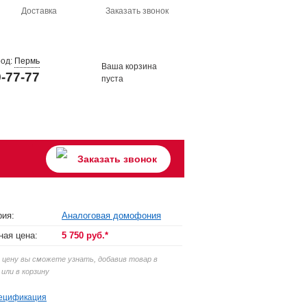
Доставка
Заказать звонок
род:
Пермь
Ваша корзина
9-77-77
пуста
Заказать звонок
рия:
Аналоговая домофония
ная цена:
5 750 руб.*
цену вы сможете узнать, добавив товар в
 или в корзину
ецификация