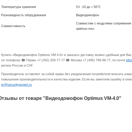
Температура хранения
От -10 до + 50°С
Разновидность оборудования
Видеодомофон
Совместим с модулями сопряжения Дак
Совместимость
optimus-msc
Купить «Видеодомофон Optimus VM-4.0» и заказать доставку можно удобным для Вас
по телефону ☎ Пермь +7 (342) 209-77-77 ☎ Москва +7 (495) 799-96-77, по почте
inf
регион России и СНГ.
Производитель оставляет за собой право без уведомления потребителя вносить изме
повышения производительности и качества изделия. Если вы заметили ошибку в опис
er@securityexpert.ru
Отзывы от товаре "Видеодомофон Optimus VM-4.0"