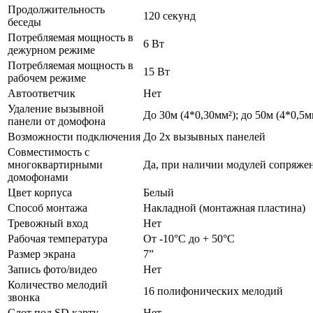
Продолжительность
120 секунд
беседы
Потребляемая мощность в
6 Вт
дежурном режиме
Потребляемая мощность в
15 Вт
рабочем режиме
Автоответчик
Нет
Удаление вызывной
До 30м (4*0,30мм²); до 50м (4*0,5м
панели от домофона
Возможности подключения
До 2х вызывных панелей
Совместимость с
многоквартирными
Да, при наличии модулей сопряж
домофонами
Цвет корпуса
Белый
Способ монтажа
Накладной (монтажная пластина)
Тревожный вход
Нет
Рабочая температура
От -10°С до + 50°С
Размер экрана
7”
Запись фото/видео
Нет
Количество мелодий
16 полифонических мелодий
звонка
Слот под SD карту
Нет