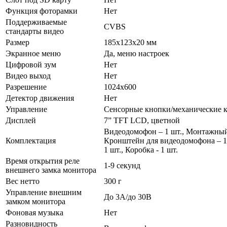
Функция фоторамки
Нет
Поддерживаемые
CVBS
стандарты видео
Размер
185x123x20 мм
Экранное меню
Да, меню настроек
Цифровой зум
Нет
Видео выход
Нет
Разрешение
1024х600
Детектор движения
Нет
Управление
Сенсорные кнопки/механические 
Дисплей
7” TFT LCD, цветной
Видеодомофон – 1 шт., Монтажный 
Комплектация
Кронштейн для видеодомофона – 1 
1 шт., Коробка - 1 шт.
Время открытия реле
1-9 секунд
внешнего замка монитора
Вес нетто
300 г
Управление внешним
До 3А/до 30В
замком монитора
Фоновая музыка
Нет
Разновидность