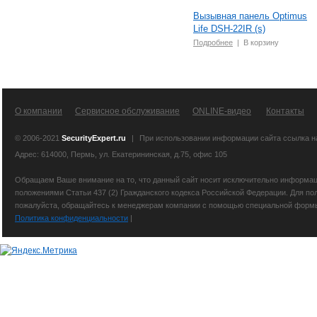
Вызывная панель Optimus
Life DSH-22IR (s)
Подробнее
|
В корзину
О компании
Сервисное обслуживание
ONLINE-видео
Контакты
© 2006-2021
SecurityExpert.ru
|
При использовании информации сайта ссылка 
Адрес: 614000, Пермь, ул. Екатерининская, д.75, офис 105
Обращаем Ваше внимание на то, что данный сайт носит исключительно информаци
положениями Статьи 437 (2) Гражданского кодекса Российской Федерации. Для по
пожалуйста, обращайтесь к менеджерам компании с помощью специальной формы св
Политика конфиденциальности
|