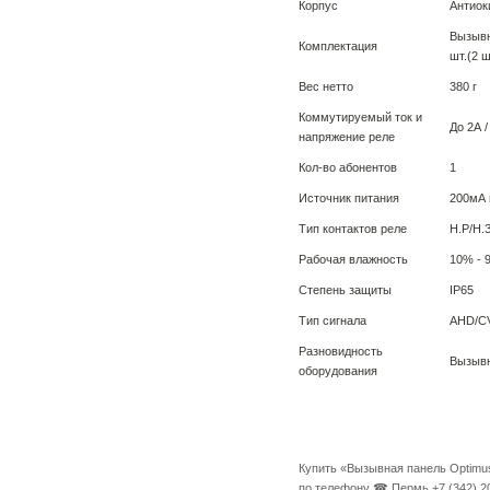
Корпус
Антиок
Вызывн
Комплектация
шт.(2 
Вес нетто
380 г
Коммутируемый ток и
До 2А 
напряжение реле
Кол-во абонентов
1
Источник питания
200мА 
Тип контактов реле
Н.Р/Н.З
Рабочая влажность
10% - 
Степень защиты
IP65
Тип сигнала
AHD/C
Разновидность
Вызывн
оборудования
Купить «Вызывная панель Optimus
по телефону ☎ Пермь +7 (342) 20