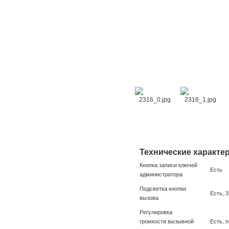
Технические характе
Кнопка записи ключей
Есть
администратора
Подсветка кнопки
Есть, 
вызова
Регулировка
громкости вызывной
Есть, 