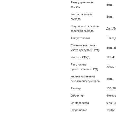
Реле управления
Есть
замком
Контакты кнопки
Есть
выхода
Регулировка времени
Да, 1/5
задержки выхода
Тип установки
Наклад
Система контроля и
Есть, 
учета доступа (СКУД)
Частота СКУД
125 кГ
Расстояние
20 мм
срабатывания СКУД
Кнопка изменения
Есть
режима видеосигнала
Размер
133х48
Объектив
Фиксир
ИК-подсветка
0 Лк (
Разрешение
1920х1