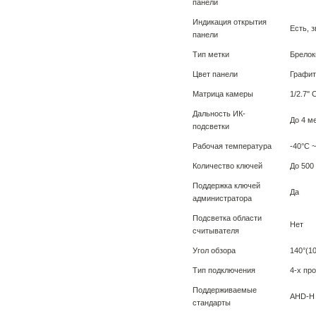
панели
Индикация открытия
Есть, 
панели
Тип метки
Брелок
Цвет панели
Графит
Матрица камеры
1/2.7'
Дальность ИК-
До 4 м
подсветки
Рабочая температура
-40°С 
Количество ключей
До 500
Поддержка ключей
Да
администратора
Подсветка области
Нет
считывателя
Угол обзора
140°(10
Тип подключения
4-х пр
Поддерживаемые
AHD-H 
стандарты