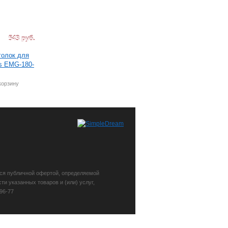
543 руб.
голок для
s EMG-180-
корзину
тся публичной офертой, определяемой
и указанных товаров и (или) услуг,
96-77