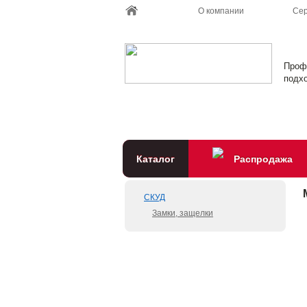
О компании
Сер
Проф
подхо
Каталог
Распродажа
СКУД
Замки, защелки