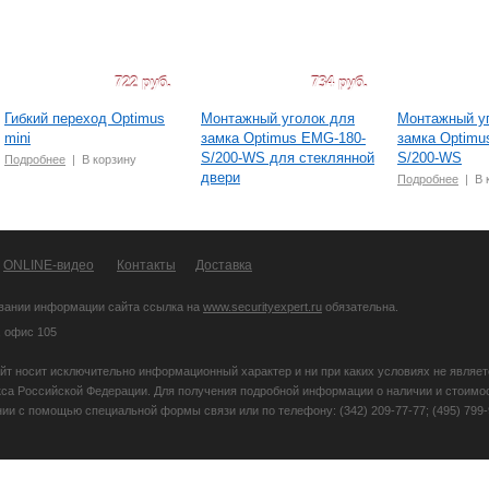
722 руб.
734 руб.
Гибкий переход Optimus
Монтажный уголок для
Монтажный у
mini
замка Optimus EMG-180-
замка Optimu
S/200-WS для стеклянной
S/200-WS
Подробнее
|
В корзину
двери
Подробнее
|
В 
Подробнее
|
В корзину
ONLINE-видео
Контакты
Доставка
вании информации сайта ссылка на
www.securityexpert.ru
обязательна.
, офис 105
йт носит исключительно информационный характер и ни при каких условиях не являе
кса Российской Федерации. Для получения подробной информации о наличии и стоимост
и с помощью специальной формы связи или по телефону: (342) 209-77-77; (495) 799-