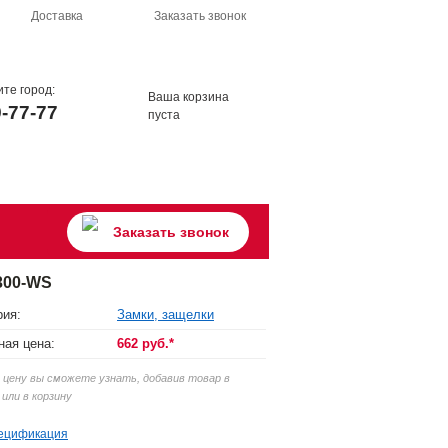
Доставка
Заказать звонок
те город:
Ваша корзина
9-77-77
пуста
Заказать звонок
300-WS
рия:
Замки, защелки
ная цена:
662 руб.*
цену вы сможете узнать, добавив товар в
 или в корзину
ецификация