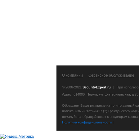
О компании
Сервисное обслуживание
© 2006-2021
SecurityExpert.ru
|
При использо
Адрес: 614000, Пермь, ул. Екатерининская, д.75
Обращаем Ваше внимание на то, что данный са
положениями Статьи 437 (2) Гражданского коде
пожалуйста, обращайтесь к менеджерам компани
Политика конфиденциальности
|