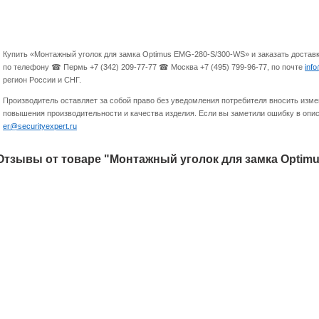
Купить «Монтажный уголок для замка Optimus EMG-280-S/300-WS» и заказать достав
по телефону ☎ Пермь +7 (342) 209-77-77 ☎ Москва +7 (495) 799-96-77, по почте
inf
регион России и СНГ.
Производитель оставляет за собой право без уведомления потребителя вносить изме
повышения производительности и качества изделия. Если вы заметили ошибку в опис
er@securityexpert.ru
Отзывы от товаре "Монтажный уголок для замка Optimu