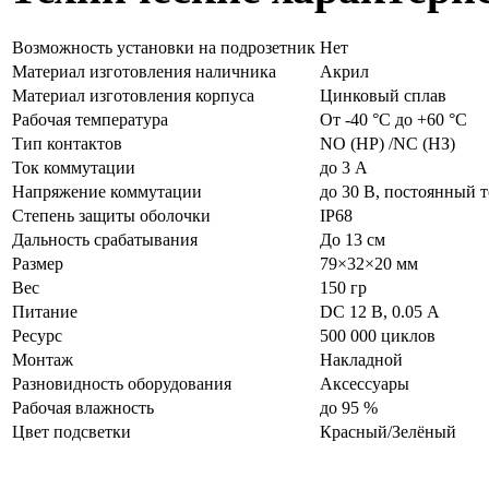
Возможность установки на подрозетник
Нет
Материал изготовления наличника
Акрил
Материал изготовления корпуса
Цинковый сплав
Рабочая температура
От -40 °С до +60 °С
Тип контактов
NO (НР) /NC (НЗ)
Ток коммутации
до 3 А
Напряжение коммутации
до 30 В, постоянный 
Степень защиты оболочки
IP68
Дальность срабатывания
До 13 см
Размер
79×32×20 мм
Вес
150 гр
Питание
DC 12 В, 0.05 А
Ресурс
500 000 циклов
Монтаж
Накладной
Разновидность оборудования
Аксессуары
Рабочая влажность
до 95 %
Цвет подсветки
Красный/Зелёный