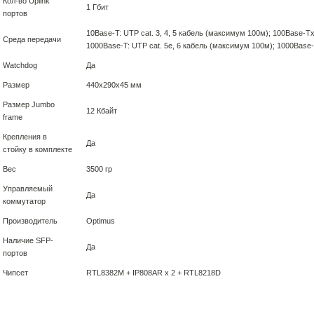
Кол-во Uplink
1 Гбит
портов
10Base-T: UTP cat. 3, 4, 5 кабель (максимум 100м); 100Base-Tx
Среда передачи
1000Base-T: UTP cat. 5e, 6 кабель (максимум 100м); 1000Base
Watchdog
Да
Размер
440x290x45 мм
Размер Jumbo
12 Кбайт
frame
Крепления в
Да
стойку в комплекте
Вес
3500 гр
Управляемый
Да
коммутатор
Производитель
Optimus
Наличие SFP-
Да
портов
Чипсет
RTL8382M + IP808AR х 2 + RTL8218D