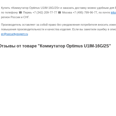
Купить «Коммутатор Optimus U1IM-16G/2S» и заказать доставку можно удобным для 
по телефону ☎ Пермь +7 (342) 209-77-77 ☎ Москва +7 (495) 799-96-77, по почте
inf
регион России и СНГ.
Производитель оставляет за собой право без уведомления потребителя вносить изме
повышения производительности и качества изделия. Если вы заметили ошибку в опис
er@securityexpert.ru
Отзывы от товаре "Коммутатор Optimus U1IM-16G/2S"