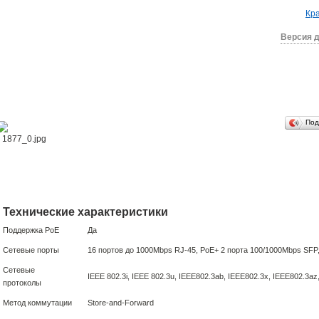
Кра
Версия д
Под
Технические характеристики
Поддержка PoE
Да
Сетевые порты
16 портов до 1000Mbps RJ-45, PoE+ 2 порта 100/1000Mbps SFP
Сетевые
IEEE 802.3i, IEEE 802.3u, IEEE802.3ab, IEEE802.3x, IEEE802.3az
протоколы
Метод коммутации
Store-and-Forward