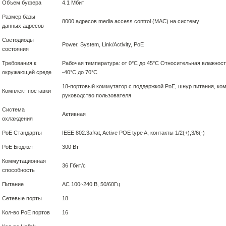
Объем буфера
4.1 Мбит
Размер базы
8000 адресов media access control (MAC) на систему
данных адресов
Светодиоды
Power, System, Link/Activity, PoE
состояния
Требования к
Рабочая температура: от 0°C до 45°C Относительная влажност
окружающей среде
-40°C до 70°C
18-портовый коммутатор с поддержкой PoE, шнур питания, комп
Комплект поставки
руководство пользователя
Система
Активная
охлаждения
PoE Стандарты
IEEE 802.3af/at, Active POE type A, контакты 1/2(+),3/6(-)
PoE Бюджет
300 Вт
Коммутационная
36 Гбит/с
способность
Питание
АС 100~240 В, 50/60Гц
Сетевые порты
18
Кол-во PoE портов
16