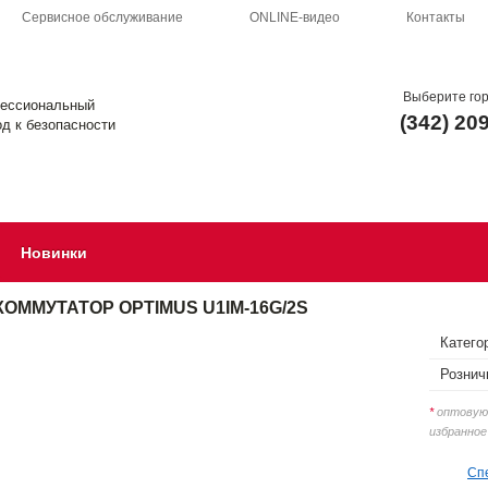
Сервисное обслуживание
ONLINE-видео
Контакты
Выберите го
ессиональный
(342) 20
д к безопасности
Новинки
КОММУТАТОР OPTIMUS U1IM-16G/2S
Катего
Рознич
*
оптовую 
избранное
Сп