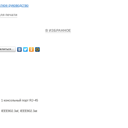
ткое руководство
ля печати
КУПИТЬ
В ИЗБРАННОЕ
елиться…
, 1 консольный порт RJ-45
, IEEE802.3af, IEEE802.3at