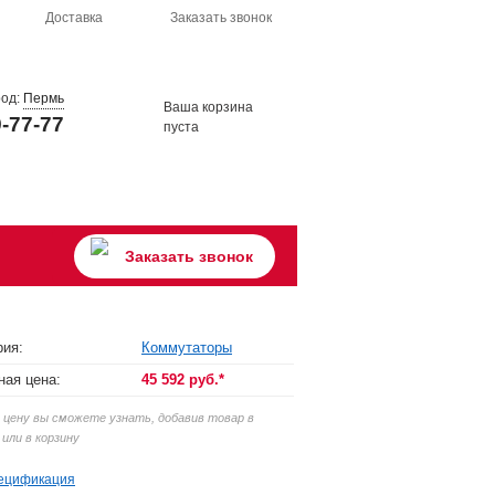
Доставка
Заказать звонок
род:
Пермь
Ваша корзина
9-77-77
пуста
Заказать звонок
рия:
Коммутаторы
ная цена:
45 592 руб.*
цену вы сможете узнать, добавив товар в
 или в корзину
ецификация