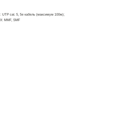
: UTP cat. 5, 5e кабель (максимум 100м);
-X: MMF, SMF