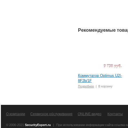
Рекомендуемые тов
9 738 руб.
Коммутатор Optimus U2I-
8F2b/1F
Подробнее
|
В корзину
О компании
Сервисное обслуживание
ONLINE-видео
Контакты
© 2006-2021
SecurityExpert.ru
|
При использовании информации сайта ссылка 