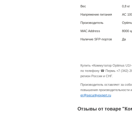
Вес
0,8 кг
Напряжение питания
АС 100
Производитель
Optim
MAC Address
8000 а
Наличие SFP-портов
Да
Купить «Коммутатор Optimus U1I-
по телефону ☎ Пермь +7 (342) 20
регион России и СНГ.
Производитель оставляет за собо
повышения производительности и 
er@securityexpert.ru
Отзывы от товаре "Ком