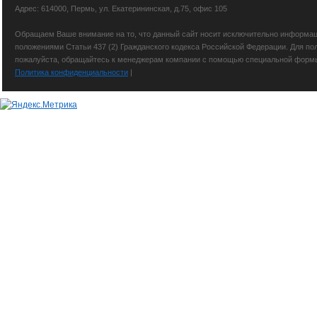
Адрес: 614000, Пермь, ул. Екатерининская, д.75, офис 105
Обращаем Ваше внимание на то, что данный сайт носит исключительно информаци
положениями Статьи 437 (2) Гражданского кодекса Российской Федерации. Для по
пожалуйста, обращайтесь к менеджерам компании с помощью специальной формы св
Политика конфиденциальности
|