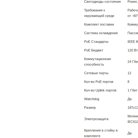
Светодиоды состояния
Power, 
Требования к
Рабоча
окружающей среде
от -40
Комплект поставки
Коммут
Система охлаждения
Пасси
PoE Стандарты
IEEE 80
PoE Бюджет
120 Вт
Коммутационная
24 Гби
способность
Сетевые порты
12
Кол-во PoE портов
8
Кол-во Uplink портов
1 Гбит
Watchdog
Да
Размер
187x1
Молние
Электрозащита
IEC610
Крепления в стойку в
Да
комплекте