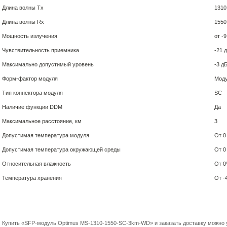
Длина волны Tx
1310
Длина волны Rx
1550
Мощность излучения
от -
Чувствительность приемника
-21 
Максимально допустимый уровень
-3 д
Форм-фактор модуля
Мод
Тип коннектора модуля
SC
Наличие функции DDM
Да
Максимальное расстояние, км
3
Допустимая температура модуля
От 0
Допустимая температура окружающей среды
От 0
Относительная влажность
От 0
Температура хранения
От -
Купить «SFP-модуль Optimus MS-1310-1550-SC-3km-WD» и заказать доставку можно 