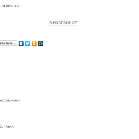
ля печати
КУПИТЬ
В ИЗБРАННОЕ
елиться…
оволоконный
,25 Гбит/с