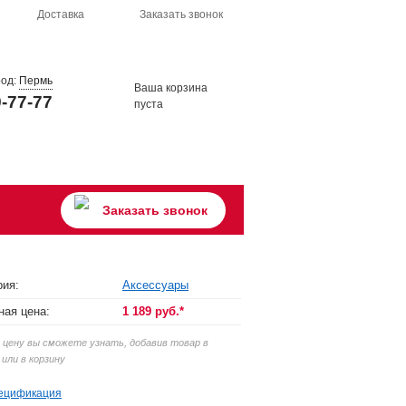
Доставка
Заказать звонок
род:
Пермь
Ваша корзина
9-77-77
пуста
Заказать звонок
рия:
Аксессуары
ная цена:
1 189 руб.*
цену вы сможете узнать, добавив товар в
 или в корзину
ецификация