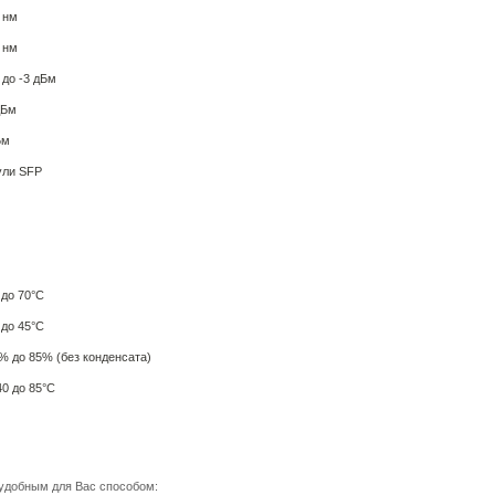
 нм
 нм
9 до -3 дБм
дБм
Бм
ули SFP
 до 70°C
 до 45°C
% до 85% (без конденсата)
40 до 85°C
удобным для Вас способом: