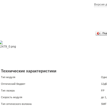
Версия д
Под
Технические характеристики
Тип модуля
Одн
Оптический бюджет
12дБ
Тип лазера
FP
Скорость модуля
до 1
Тип оптического волокна
SMF