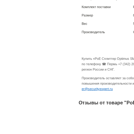
Комплект поставки
Размер
Вес
Производитель
Купить «PoE Сплиттер Optimus SM
по телефону ☎ Пермь +7 (342) 20
регион России и СНГ.
Производитель оставляет за собо
повышения производительности и 
er@securityexpert.ru
Отзывы от товаре "PoE