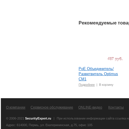
Рекомендуемые тов
467 руб.
PoE Объединитель/
Разветвитель Optimus
CM1
Подробнее
|
В корзину
О компании
Сервисное обслуживание
ONLINE-видео
Контакты
© 2006-2021
SecurityExpert.ru
|
При использовании информации сайта ссылка 
Адрес: 614000, Пермь, ул. Екатерининская, д.75, офис 105