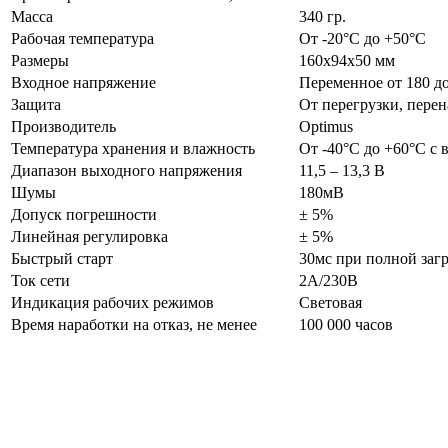
Масса
340 гр.
Рабочая температура
От -20°С до +50°С
Размеры
160х94х50 мм
Входное напряжение
Переменное от 180 до
Защита
От перегрузки, пере
Производитель
Optimus
Температура хранения и влажность
От -40°С до +60°С с
Диапазон выходного напряжения
11,5 – 13,3 В
Шумы
180мВ
Допуск погрешности
± 5%
Линейная регулировка
± 5%
Быстрый старт
30мс при полной заг
Ток сети
2А/230В
Индикация рабочих режимов
Световая
Время наработки на отказ, не менее
100 000 часов