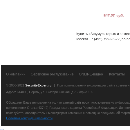
947.59 руб.
Купить «Аккумуляторы» и заказ
Москва +7 (495) 799-96-77, по 
О компании
Сервисное обслуживание
ONLINE-видео
Контакты
© 2006-2021
SecurityExpert.ru
|
При использовании информации сайта ссылка 
Адрес: 614000, Пермь, ул. Екатерининская, д.75, офис 105
Обращаем Ваше внимание на то, что данный сайт носит исключительно информаци
положениями Статьи 437 (2) Гражданского кодекса Российской Федерации. Для по
пожалуйста, обращайтесь к менеджерам компании с помощью специальной формы св
Политика конфиденциальности
|