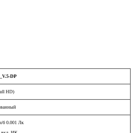
_V.5
-
DP
ull HD)
ованный
ч/б 0.001 Лк
и вкл. ИК