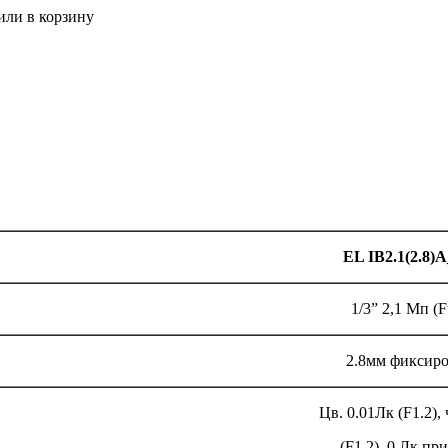
или в корзину
EL IB2.1(2.8)A
1/3” 2,1 Мп (F
2.8мм фиксир
Цв. 0.01Лк (F1.2), 
(F1.2), 0 Лк пр