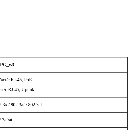
8PG_v.3
бит/с RJ-45, PoE
т/с RJ-45, Uplink
.3x / 802.3af / 802.3at
.3af/at